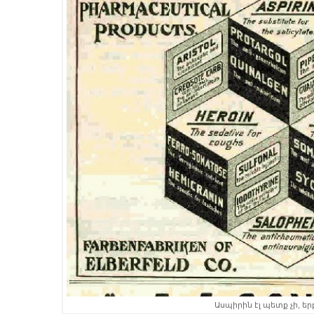
Ասպիրին էլ պետք չի, եր