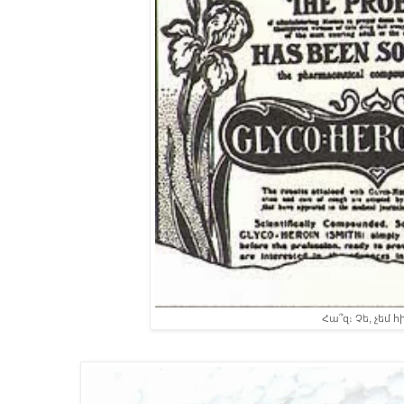
Հա՞զ։ Չե, չեմ հ