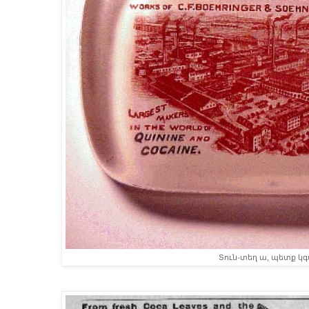
Տուն֊տեղ ա, պետք կ