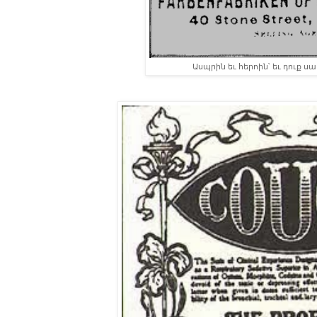
Ասպրին եւ հերոին՝ եւ դուք ս