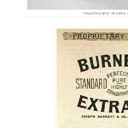
Կոկաինով գինի՝ մե խինդ, 