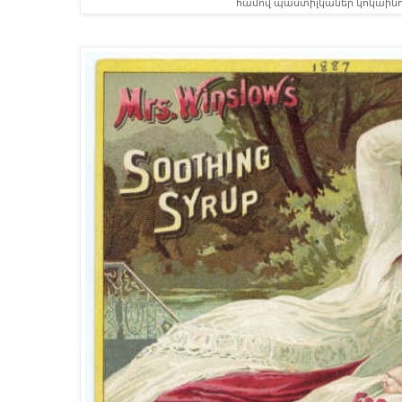
համով պաստիլկաներ կոկաինո