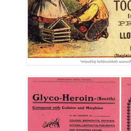
Կոկաինը երեխաների ատամնե