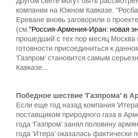
другом свете могут быть рассмотре
компании на Южном Кавказе. "Росба
Ереване вновь заговорили о проект
(см.
"Россия-Армения-Иран: новая эн
прошедший с тех пор месяц Москва 
готовности присоединиться к данно
'Газпром' становится самым серье
Кавказе...
Победное шествие 'Газпрома' в А
Если еще год назад компания 'Итер
поставщиком природного газа в Арм
года 'Газпром' занял половину армян
года 'Итера' оказалась фактически 