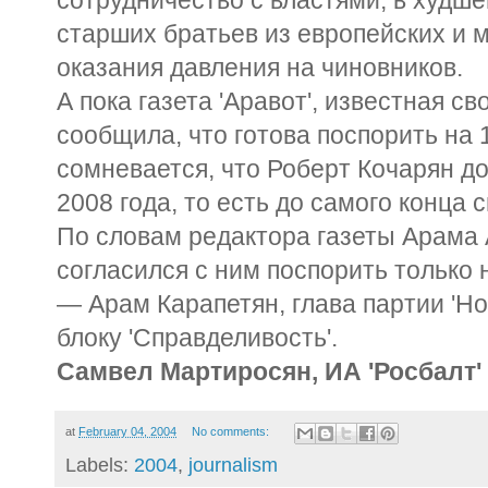
сотрудничество с властями, в худш
старших братьев из европейских и 
оказания давления на чиновников.
А пока газета 'Аравот', известная с
сообщила, что готова поспорить на 
сомневается, что Роберт Кочарян до
2008 года, то есть до самого конца 
По словам редактора газеты Арама 
согласился с ним поспорить только 
— Арам Карапетян, глава партии 'Н
блоку 'Справделивость'.
Самвел Мартиросян, ИА 'Росбалт'
at
February 04, 2004
No comments:
Labels:
2004
,
journalism