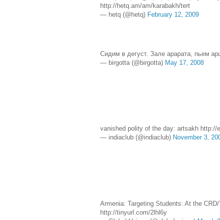
http://hetq.am/am/karabakh/tert
— hetq (@hetq)
February 12, 2009
Сидим в дегуст. Зале арарата, пьем арц
— birgotta (@birgotta)
May 17, 2008
vanished polity of the day: artsakh http://
— indiaclub (@indiaclub)
November 3, 20
Armenia: Targeting Students: At the CRD/
http://tinyurl.com/2lhl6y