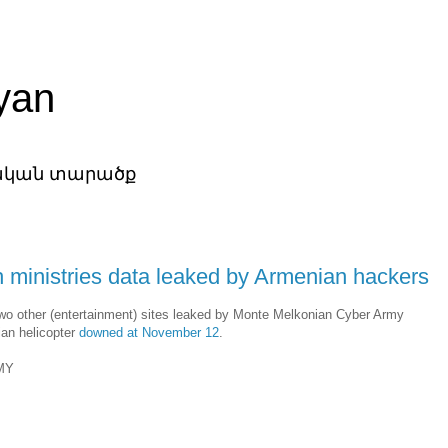
yan
նական տարածք
h ministries data leaked by Armenian hackers
two other (entertainment) sites leaked by Monte Melkonian Cyber Army
ian helicopter
downed at November 12
.
MY