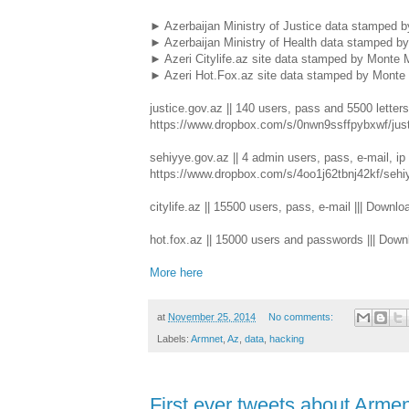
► Azerbaijan Ministry of Justice data stamped 
► Azerbaijan Ministry of Health data stamped b
► Azeri Citylife.az site data stamped by Monte 
► Azeri Hot.Fox.az site data stamped by Monte 
justice.gov.az || 140 users, pass and 5500 letter
https://www.dropbox.com/s/0nwn9ssffpybxwf/just
sehiyye.gov.az || 4 admin users, pass, e-mail, ip
https://www.dropbox.com/s/4oo1j62tbnj42kf/sehiy
citylife.az || 15500 users, pass, e-mail ||| Dow
hot.fox.az || 15000 users and passwords ||| Do
More here
at
November 25, 2014
No comments:
Labels:
Armnet
,
Az
,
data
,
hacking
First ever tweets about Arme