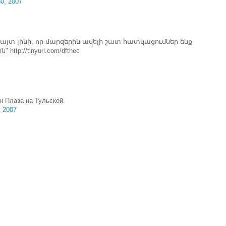
0, 2007
հայտ լինի, որ մարզերին ավելի շատ հատկացումներ ենք
tp://tinyurl.com/dfthec
н Плаза на Тульской.
, 2007