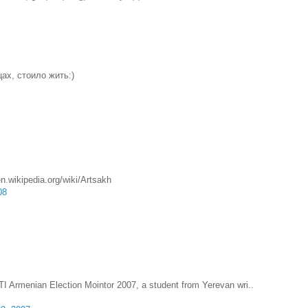
ах, стоило жить:)
en.wikipedia.org/wiki/Artsakh
08
TI Armenian Election Mointor 2007, a student from Yerevan wri..