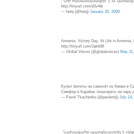
: Նոր համաձայնագիր` ԼՂՀ կառավա
http://tinyurl.com/d3v4tk
— hetq (@hetq)
January 30, 2009
Armenia: Victory Day: At Life in Armenia, 
http://tinyurl.com/2akb98
— Global Voices (@globalvoices)
May 11,
Купил билеты на самолёт из Киева в С
Симфер в Карабах позагарать на пару д
— Pavel Tkachenko (@pavlentij)
July 14,
: Նախագահը պարգեւատրել է «Ա