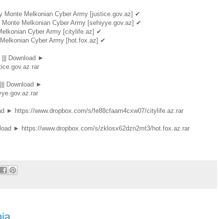
by Monte Melkonian Cyber Army [justice.gov.az] ✔
y Monte Melkonian Cyber Army [sehiyye.gov.az] ✔
Melkonian Cyber Army [citylife.az] ✔
Melkonian Cyber Army [hot.fox.az] ✔
s ||| Download ►
ice.gov.az.rar
 ||| Download ►
ye.gov.az.rar
nload ► https://www.dropbox.com/s/fe88cfaam4cxw07/citylife.az.rar
wnload ► https://www.dropbox.com/s/zklosx62dzn2mt3/hot.fox.az.rar
nia