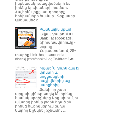
ինքնամեկուսացվածների եւ
իրենց երեխաների համար․
Հայերեն լիքը աուդիոգիրք
երեխաների համար - Գրքասեր
Ամենամեծ ռ...
Բանկային սքամ
Տվյալ դեպքում ID
Bank Facebook ads,
թիրախավորումը -
բոլորը
Հայաստանում, 25+
տարիք Link: hxxps://armenia-i-
dbank[.]com/banks/LogOn/idram Նու...
Ինչպե՞ս դուրս գալ էլ
փոստի և
սոցցանցերի
հաշիվներից այլ
սարքերից
Քանի որ շատ
արցախցիներ թողել են իրենց
համակարգիչները Արցախում, եւ
այնտեղ իրենք լոգին եղած են
իրենց հաշիվներում եւ դա
կարող է ընկնել թշնամու ...