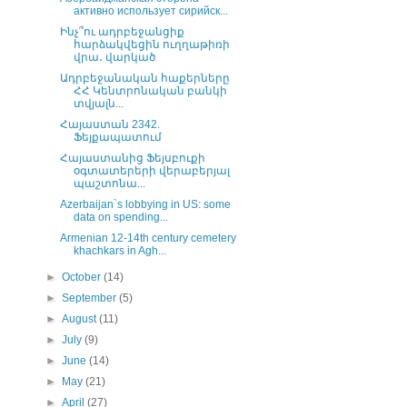
активно использует сирийск...
Ինչ՞ու ադրբեջանցիք
հարձակվեցին ուղղաթիռի
վրա․ վարկած
Ադրբեջանական հաքերները
ՀՀ Կենտրոնական բանկի
տվյալն...
Հայաստան 2342.
Ֆեյքապատում
Հայաստանից Ֆեյսբուքի
օգտատերերի վերաբերյալ
պաշտոնա...
Azerbaijan`s lobbying in US: some
data on spending...
Armenian 12-14th century cemetery
khachkars in Agh...
►
October
(14)
►
September
(5)
►
August
(11)
►
July
(9)
►
June
(14)
►
May
(21)
►
April
(27)