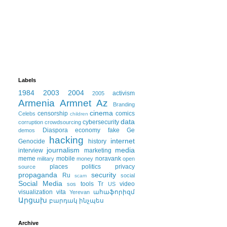
Labels
1984
2003
2004
activism
2005
Armenia
Armnet
Az
Branding
cinema
censorship
comics
Celebs
children
data
cybersecurity
corruption
crowdsourcing
Diaspora
economy
fake
Ge
demos
hacking
internet
Genocide
history
journalism
media
interview
marketing
meme
mobile
noravank
military
money
open
places
politics
privacy
source
propaganda
security
Ru
social
scam
Social Media
tools
Tr
video
sos
US
visualization
vita
ահաֆորիզմ
Yerevan
Արցախ
բարդակ
ինչպես
Archive