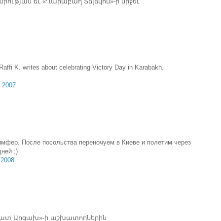
րության եւ «Ղարաբաղ Տելեկոմ»-ի միջեւ
Raffi K. writes about celebrating Victory Day in Karabakh.
 2007
имфер. После посольства переночуем в Киеве и полетим через
ней ;)
 2008
զատ Արցախ»-ի աշխատողներին