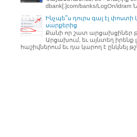
dbank[.]com/banks/LogOn/idram Նո
Ինչպե՞ս դուրս գալ էլ փոստի
սարքերից
Քանի որ շատ արցախցիներ թ
Արցախում, եւ այնտեղ իրենք 
հաշիվներում եւ դա կարող է ընկնել թշն