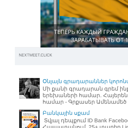
Օնլայն գրադարաններ կորոն
Մի քանի գրադարան գրեմ ին
երեխաների համար․ Հայերեն
համար - Գրքասեր Ամենամեծ ռ
Բանկային սքամ
Տվյալ դեպքում ID Bank Faceb
Հայաստանում, 25+ տարիք Link: 