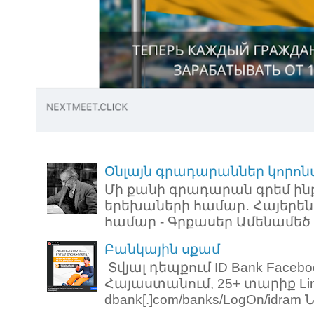
Օնլայն գրադարաններ կորոն
Մի քանի գրադարան գրեմ ին
երեխաների համար․ Հայերեն
համար - Գրքասեր Ամենամեծ ռ
Բանկային սքամ
Տվյալ դեպքում ID Bank Faceb
Հայաստանում, 25+ տարիք Link: 
dbank[.]com/banks/LogOn/idram Նո