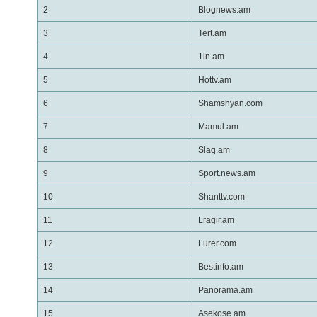
2
Blognews.am
3
Tert.am
4
1in.am
5
Hottv.am
6
Shamshyan.com
7
Mamul.am
8
Slaq.am
9
Sport.news.am
10
Shanttv.com
11
Lragir.am
12
Lurer.com
13
Bestinfo.am
14
Panorama.am
15
Asekose.am