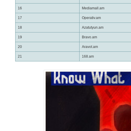
16
Mediamall.am
17
Operativ.am
18
Azatutyun.am
19
Bravo.am
20
Aravot.am
21
168.am