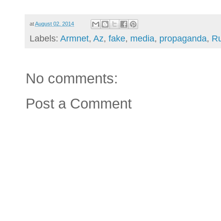
at
August 02, 2014
Labels:
Armnet
,
Az
,
fake
,
media
,
propaganda
,
R
No comments:
Post a Comment