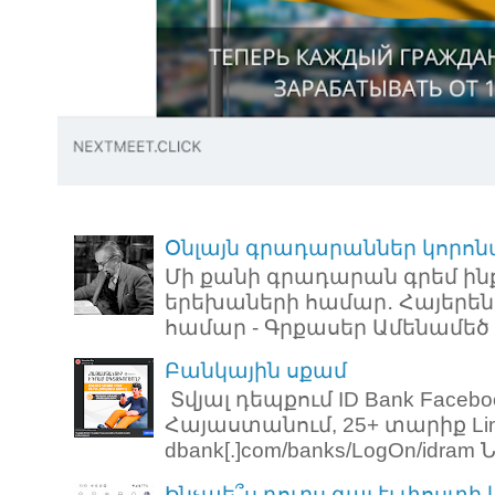
Օնլայն գրադարաններ կորոն
Մի քանի գրադարան գրեմ ին
երեխաների համար․ Հայերեն
համար - Գրքասեր Ամենամեծ ռ
Բանկային սքամ
Տվյալ դեպքում ID Bank Faceb
Հայաստանում, 25+ տարիք Link: 
dbank[.]com/banks/LogOn/idram Նո
Ինչպե՞ս դուրս գալ էլ փոստի