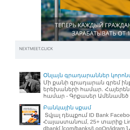
Օնլայն գրադարաններ կորոն
Մի քանի գրադարան գրեմ ին
երեխաների համար․ Հայերեն
համար - Գրքասեր Ամենամեծ ռ
Բանկային սքամ
Տվյալ դեպքում ID Bank Faceb
Հայաստանում, 25+ տարիք Link: 
dbank[.]com/banks/LogOn/idram Նո