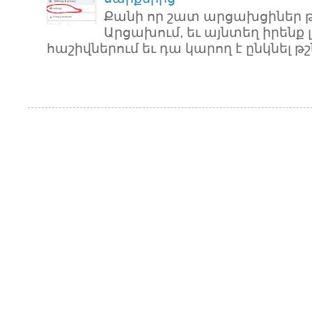
Քանի որ շատ արցախցիներ թ
Արցախում, եւ այնտեղ իրենք 
հաշիվներում եւ դա կարող է ընկնել թշն