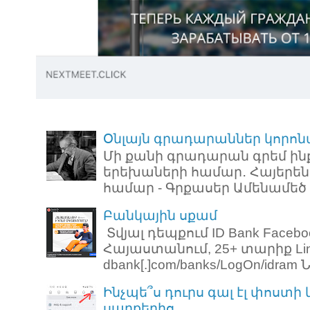
Օնլայն գրադարաններ կորոն
Մի քանի գրադարան գրեմ ին
երեխաների համար․ Հայերեն
համար - Գրքասեր Ամենամեծ ռ
Բանկային սքամ
Տվյալ դեպքում ID Bank Faceb
Հայաստանում, 25+ տարիք Link: 
dbank[.]com/banks/LogOn/idram Նո
Ինչպե՞ս դուրս գալ էլ փոստի
սարքերից