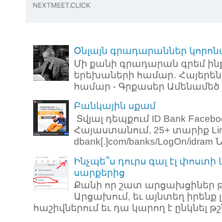
Օնլայն գրադարաններ կորոն
Մի քանի գրադարան գրեմ ին
երեխաների համար․ Հայերեն
համար - Գրքասեր Ամենամեծ ռ
Բանկային սքամ
Տվյալ դեպքում ID Bank Faceb
Հայաստանում, 25+ տարիք Link: 
dbank[.]com/banks/LogOn/idram Նո
Ինչպե՞ս դուրս գալ էլ փոստի
սարքերից
Քանի որ շատ արցախցիներ թ
Արցախում, եւ այնտեղ իրենք 
հաշիվներում եւ դա կարող է ընկնել թշն